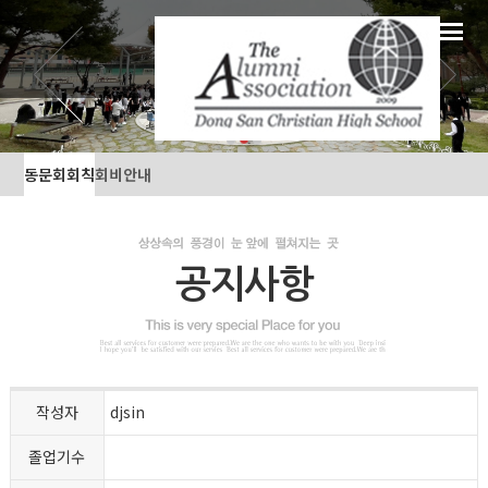
동문회회칙
회비안내
공지사항
작성자
djsin
졸업기수