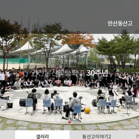
안산동산고
Preview
안산동산고등학교
30주년
갤러리
동산고이야기2