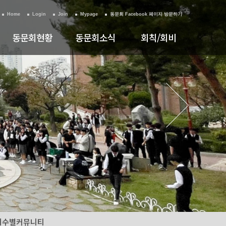
Home
Login
Join
Mypage
동문회 Facebook 페이지 방문하기
동문회현황
동문회소식
회칙/회비
회장인사말
공지사항
회칙
임원명단
갤러리
회비안내
임원회의보고
동산고이야기2
졸업생현황
기수별커뮤니티
기수별커뮤니티